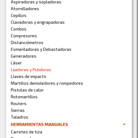
Aspiradoras y sopladoras
Atornilladores
Cepillos
Clavadoras y engrapadoras
Combos
Compresores
Distanciómetros
Esmeriladoras y Debastadoras
Generadores
Láser
Lijadoras y Pulidoras
Llaves de impacto
Martillos demoledores y rompedores
Pistolas de calor
Rotomartillos
Routers
Sierras
Taladros
HERRAMIENTAS MANUALES
Carretes de tiza