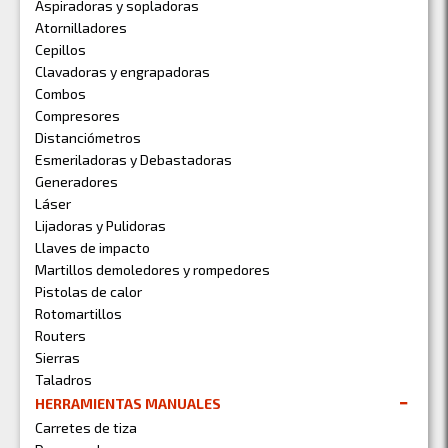
Aspiradoras y sopladoras
Atornilladores
Cepillos
Clavadoras y engrapadoras
Combos
Compresores
Distanciómetros
Esmeriladoras y Debastadoras
Generadores
Láser
Lijadoras y Pulidoras
Llaves de impacto
Martillos demoledores y rompedores
Pistolas de calor
Rotomartillos
Routers
Sierras
Taladros
HERRAMIENTAS MANUALES
Carretes de tiza