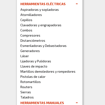
HERRAMIENTAS ELÉCTRICAS
Aspiradoras y sopladoras
Atornilladores
Cepillos
Clavadoras y engrapadoras
Combos
Compresores
Distanciómetros
Esmeriladoras y Debastadoras
Generadores
Láser
Lijadoras y Pulidoras
Llaves de impacto
Martillos demoledores y rompedores
Pistolas de calor
Rotomartillos
Routers
Sierras
Taladros
HERRAMIENTAS MANUALES