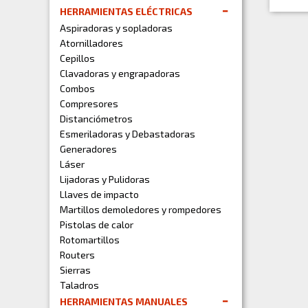
HERRAMIENTAS ELÉCTRICAS
Aspiradoras y sopladoras
Atornilladores
Cepillos
Clavadoras y engrapadoras
Combos
Compresores
Distanciómetros
Esmeriladoras y Debastadoras
Generadores
Láser
Lijadoras y Pulidoras
Llaves de impacto
Martillos demoledores y rompedores
Pistolas de calor
Rotomartillos
Routers
Sierras
Taladros
HERRAMIENTAS MANUALES