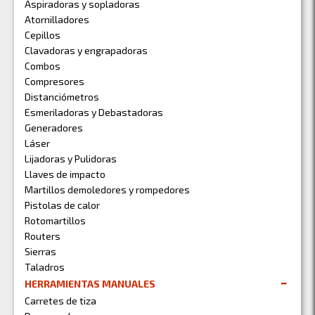
Aspiradoras y sopladoras
Atornilladores
Cepillos
Clavadoras y engrapadoras
Combos
Compresores
Distanciómetros
Esmeriladoras y Debastadoras
Generadores
Láser
Lijadoras y Pulidoras
Llaves de impacto
Martillos demoledores y rompedores
Pistolas de calor
Rotomartillos
Routers
Sierras
Taladros
HERRAMIENTAS MANUALES
Carretes de tiza