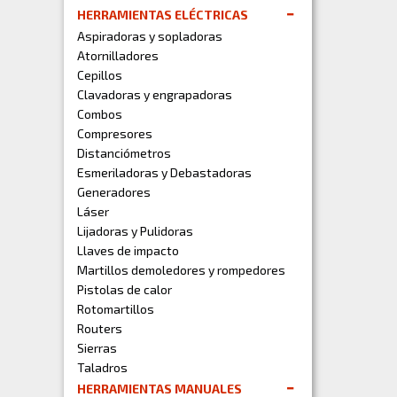
HERRAMIENTAS ELÉCTRICAS
Aspiradoras y sopladoras
Atornilladores
Cepillos
Clavadoras y engrapadoras
Combos
Compresores
Distanciómetros
Esmeriladoras y Debastadoras
Generadores
Láser
Lijadoras y Pulidoras
Llaves de impacto
Martillos demoledores y rompedores
Pistolas de calor
Rotomartillos
Routers
Sierras
Taladros
HERRAMIENTAS MANUALES